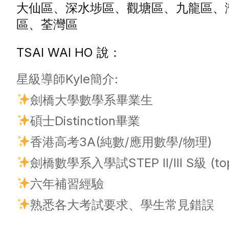
大仙區、深水埗區、觀塘區、九龍區、
區、荃灣區
TSAI WAI HO 說：
星級導師Kyle簡介:
劍橋大學數學系畢業生
碩士Distinction畢業
香港高考3A(純數/應用數學/物理)
劍橋數學系入學試STEP II/III S級 (to
六年補習經驗
熟悉各大考試要求、學生常見錯誤