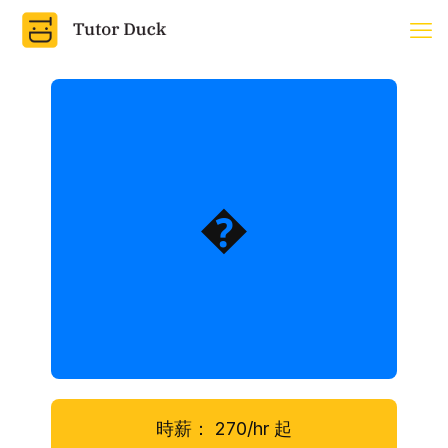
�
時薪：
270/hr
起