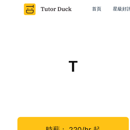
首頁
星級好
T
時薪：
220/hr
起