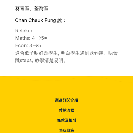
葵青區、荃灣區
Chan Cheuk Fung 說：
Retaker
Maths: 4-->5*
Econ: 3-->5
適合低子唔好既學生, 明白學生遇到既難題。唔會
跳steps, 教學清楚易明。
產品訂閱介紹
付款流程
條款及細則
隱私政策