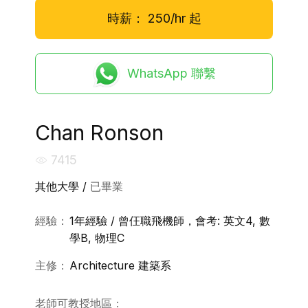
時薪：
250/hr
起
WhatsApp 聯繫
Chan Ronson
7415
其他大學 /
已畢業
經驗：
1年經驗 / 曾仼職飛機師，會考: 英文4, 數
學B, 物理C
主修：
Architecture 建築系
老師可教授地區：