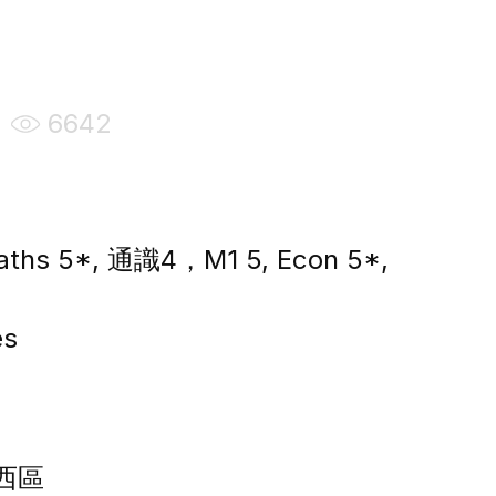
6642
 5*, 通識4，M1 5, Econ 5*,
es
西區