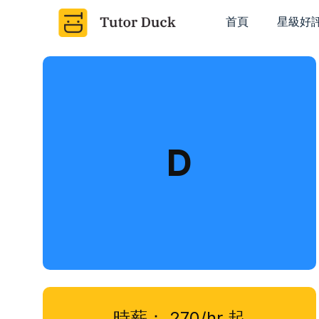
首頁
星級好
D
時薪：
270/hr
起