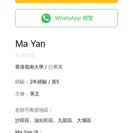
WhatsApp 聯繫
Ma Yan
6570
香港嶺南大學 /
已畢業
經驗：
2年經驗 / 英5
主修：
英文
老師可教授地區：
沙田區、油尖旺區、九龍區、大埔區
Ma Yan 說：