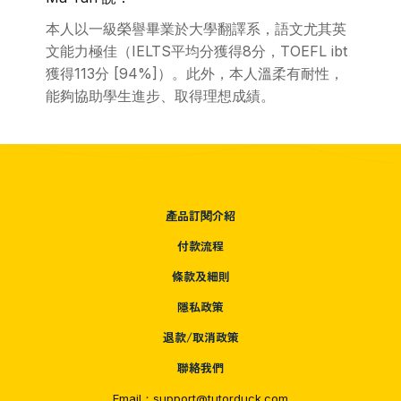
本人以一級榮譽畢業於大學翻譯系，語文尤其英
文能力極佳（IELTS平均分獲得8分，TOEFL ibt
獲得113分 [94%]）。此外，本人溫柔有耐性，
能夠協助學生進步、取得理想成績。
產品訂閱介紹
付款流程
條款及細則
隱私政策
退款/取消政策
聯絡我們
Email：support@tutorduck.com