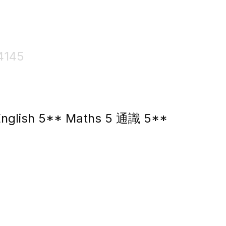
4145
lish 5** Maths 5 通識 5**